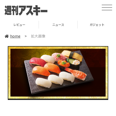
toggle
naviga
レビュー
ニュース
ガジェット
home
>
拡大画像