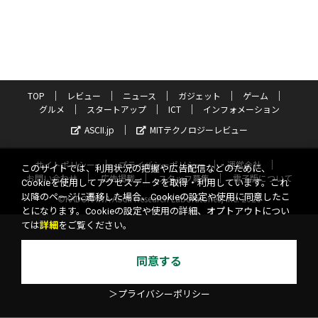
TOP
レビュー
ニュース
ガジェット
ゲーム
グルメ
スタートアップ
ICT
インフォメーション
ASCII.jp
MITテクノロジーレビュー
サイトポリシー
プライバシーポリシー
運営会社
このサイトでは、利用状況の把握や広告配信などのために、
お問い合わせ
広告掲載
スタッフ募集
電子版について
Cookieを使用してアクセスデータを取得・利用しています。これ
以降のページに遷移した場合、Cookieの設定や使用に同意したこ
©KADOKAWA ASCII Research Laboratories, Inc. 2026
とになります。Cookieの設定や使用の詳細、オプトアウトについ
ては
詳細
をご覧ください。
同意する
＞プライバシーポリシー