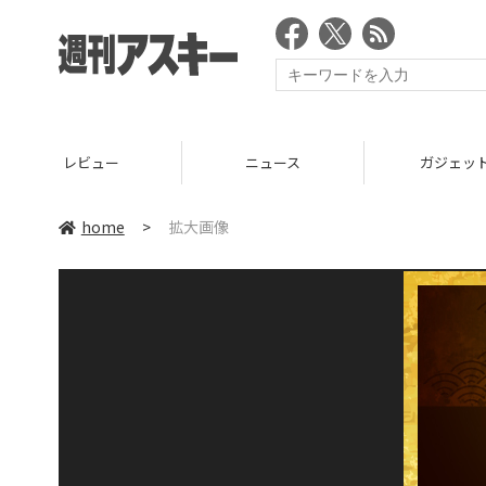
レビュー
ニュース
ガジェッ
home
>
拡大画像