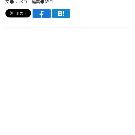
文● ナベコ 編集●ASCII