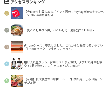
アクセスランキング
【今日から】最大30％ポイント還元！PayPay自治体キャンペ
ーン 2026年8月開始分
「鬼おろし牛タン丼」がおいしそ！夏限定で1110円～
iPhoneケース、卒業しました。これからは最高に使いやすい
「iPhoneバック」で生きていきます。
腰は大風量ファン、背中はペルチェ冷却。ダブルで身体を冷
やす1着2役のファン付きウェアが10,980円
【今週】食べ放題2000円以下へ！ 7日間限定、しゃぶ葉ラン
チがお得