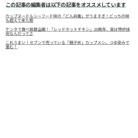
この記事の編集者は以下の記事をオススメしています
カップヌードルシーフード味の「どん兵衛」がうますぎ！どっちの味
も超えて来た感
ケンタで食べ放題企画！「レッドホットチキン」20周年、実は特許技
術なんだってさ
これうまい！セブンで売っている「親子丼」カップメシ。つゆ染みで
進む！