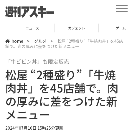
t
o
g
g
l
ニュース
ガジェット
ゲーム
e
n
a
home
>
グルメ
>
松屋 “2種盛り”「牛焼肉丼」を45店
v
舗で。肉の厚みに差をつけた新メニュー
i
g
a
「牛ビビン丼」も限定販売
t
i
松屋 “2種盛り”「牛焼
o
n
肉丼」を45店舗で。肉
の厚みに差をつけた新
メニュー
2024年07月10日 15時25分更新