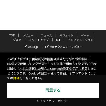
TOP
レビュー
ニュース
ガジェット
ゲーム
グルメ
スタートアップ
ICT
インフォメーション
ASCII.jp
MITテクノロジーレビュー
サイトポリシー
プライバシーポリシー
運営会社
このサイトでは、利用状況の把握や広告配信などのために、
お問い合わせ
広告掲載
スタッフ募集
電子版について
Cookieを使用してアクセスデータを取得・利用しています。これ
以降のページに遷移した場合、Cookieの設定や使用に同意したこ
©KADOKAWA ASCII Research Laboratories, Inc. 2026
とになります。Cookieの設定や使用の詳細、オプトアウトについ
ては
詳細
をご覧ください。
同意する
＞プライバシーポリシー