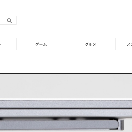
ト
ゲーム
グルメ
ス