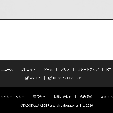
ニュース
ガジェット
ゲーム
グルメ
スタートアップ
ICT
ASCII.jp
MITテクノロジーレビュー
ライバシーポリシー
運営会社
お問い合わせ
広告掲載
スタッフ
©KADOKAWA ASCII Research Laboratories, Inc. 2026