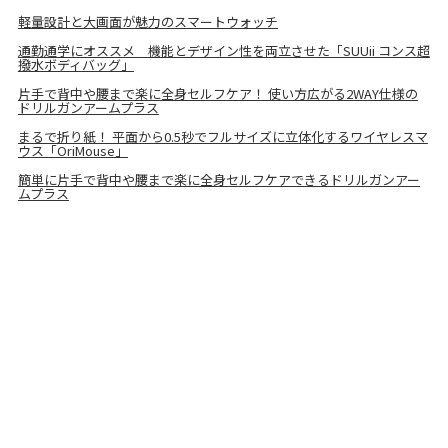
軽量設計と大画面が魅力のスマートウォッチ
通勤通学にオススメ 機能とデザイン性を両立させた「SUUii コンス超
撥水ボディバッグ」
片手で背中や腰まで楽に全身セルフケア！ 使い方広がる2WAY仕様の
ドリルガンアームプラス
まるで折り紙！ 平面から0.5秒でフルサイズに立体化するワイヤレスマ
ウス「OriMouse」
簡単に片手で背中や腰まで楽に全身セルフケアできるドリルガンアー
ムプラス