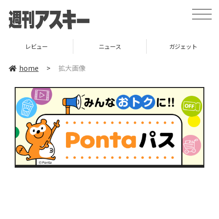
toggle
naviga
レビュー
ニュース
ガジェット
home
>
拡大画像