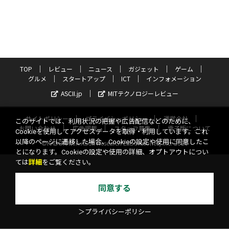
TOP
レビュー
ニュース
ガジェット
ゲーム
グルメ
スタートアップ
ICT
インフォメーション
ASCII.jp
MITテクノロジーレビュー
サイトポリシー
プライバシーポリシー
運営会社
このサイトでは、利用状況の把握や広告配信などのために、
お問い合わせ
広告掲載
スタッフ募集
電子版について
Cookieを使用してアクセスデータを取得・利用しています。これ
以降のページに遷移した場合、Cookieの設定や使用に同意したこ
©KADOKAWA ASCII Research Laboratories, Inc. 2026
とになります。Cookieの設定や使用の詳細、オプトアウトについ
ては
詳細
をご覧ください。
同意する
＞プライバシーポリシー