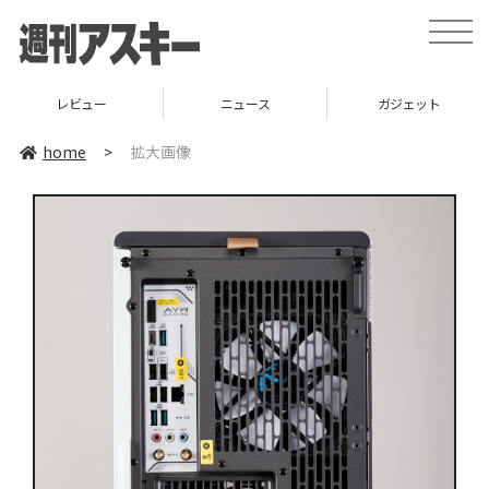
toggle
naviga
レビュー
ニュース
ガジェット
home
>
拡大画像