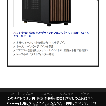
TOP
レビュー
ニュース
ガジェット
ゲーム
グルメ
スタートアップ
ICT
インフォメーション
このサイトでは、利用状況の把握や広告配信などのために、
Cookieを使用してアクセスデータを取得・利用しています。これ
ASCII.jp
MITテクノロジーレビュー