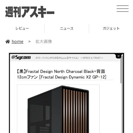
toggle
naviga
レビュー
ニュース
ガジェット
home
>
拡大画像