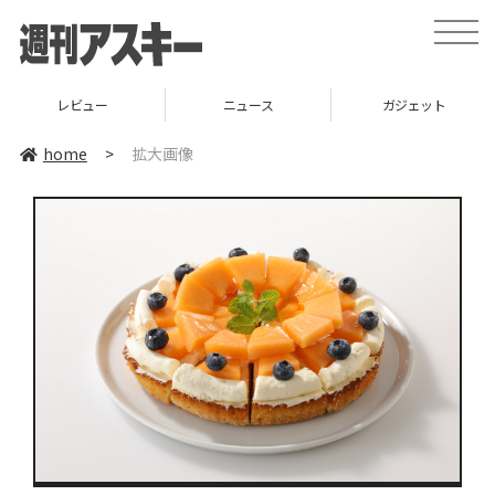
toggle
naviga
レビュー
ニュース
ガジェット
home
>
拡大画像