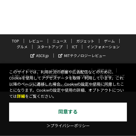
TOP
レビュー
ニュース
ガジェット
ゲーム
グルメ
スタートアップ
ICT
インフォメーション
ASCII.jp
MITテクノロジーレビュー
サイトポリシー
プライバシーポリシー
運営会社
このサイトでは、利用状況の把握や広告配信などのために、
お問い合わせ
広告掲載
スタッフ募集
電子版について
Cookieを使用してアクセスデータを取得・利用しています。これ
以降のページに遷移した場合、Cookieの設定や使用に同意したこ
©KADOKAWA ASCII Research Laboratories, Inc. 2026
とになります。Cookieの設定や使用の詳細、オプトアウトについ
ては
詳細
をご覧ください。
同意する
＞プライバシーポリシー