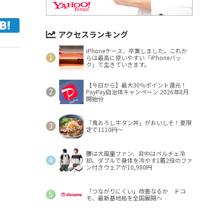
アクセスランキング
iPhoneケース、卒業しました。これか
らは最高に使いやすい「iPhoneバッ
ク」で生きていきます。
【今日から】最大30％ポイント還元！
PayPay自治体キャンペーン 2026年8月
開始分
「鬼おろし牛タン丼」がおいしそ！夏限
定で1110円～
腰は大風量ファン、背中はペルチェ冷
却。ダブルで身体を冷やす1着2役のファ
ン付きウェアが10,980円
「つながりにくい」改善なるか ドコ
モ、最新基地局を全国展開へ