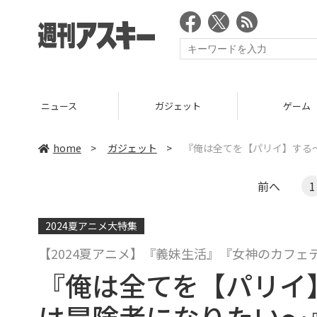
ニュース
ガジェット
ゲーム
home
>
ガジェット
>
『俺は全てを【パリイ】する
前へ
1
2024夏アニメ大特集
【2024夏アニメ】『義妹生活』『女神のカフェ
『俺は全てを【パリイ
は冒険者になりたい～