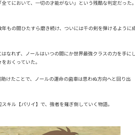
「全てにおいて、一切の才能がない」という残酷な判定だった
数年もの間ひたすら磨き続け、ついには千の剣を弾けるように
にはなれず、ノールはいつの間にか世界最強クラスの力を手に
々をおくっていた。
然助けたことで、ノールの運命の歯車は思わぬ方向へと回り出
辺スキル【パリイ】で、強者を薙ぎ倒していく物語。