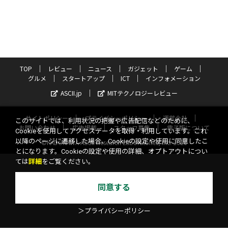
TOP
レビュー
ニュース
ガジェット
ゲーム
グルメ
スタートアップ
ICT
インフォメーション
ASCII.jp
MITテクノロジーレビュー
サイトポリシー
プライバシーポリシー
運営会社
このサイトでは、利用状況の把握や広告配信などのために、
お問い合わせ
広告掲載
スタッフ募集
電子版について
Cookieを使用してアクセスデータを取得・利用しています。これ
以降のページに遷移した場合、Cookieの設定や使用に同意したこ
©KADOKAWA ASCII Research Laboratories, Inc. 2026
とになります。Cookieの設定や使用の詳細、オプトアウトについ
ては
詳細
をご覧ください。
同意する
＞プライバシーポリシー