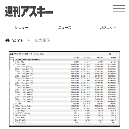
toggle
naviga
レビュー
ニュース
ガジェット
home
>
拡大画像