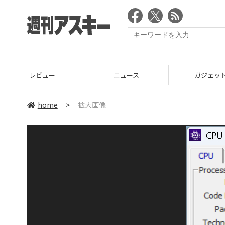
レビュー
ニュース
ガジェッ
home
>
拡大画像