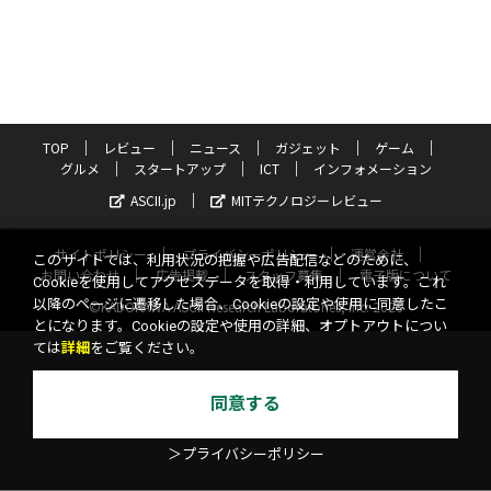
TOP
レビュー
ニュース
ガジェット
ゲーム
グルメ
スタートアップ
ICT
インフォメーション
ASCII.jp
MITテクノロジーレビュー
サイトポリシー
プライバシーポリシー
運営会社
このサイトでは、利用状況の把握や広告配信などのために、
お問い合わせ
広告掲載
スタッフ募集
電子版について
Cookieを使用してアクセスデータを取得・利用しています。これ
以降のページに遷移した場合、Cookieの設定や使用に同意したこ
©KADOKAWA ASCII Research Laboratories, Inc. 2026
とになります。Cookieの設定や使用の詳細、オプトアウトについ
ては
詳細
をご覧ください。
同意する
＞プライバシーポリシー