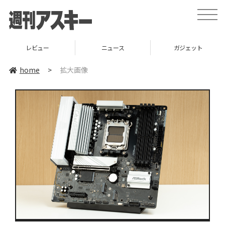
toggle
naviga
レビュー
ニュース
ガジェット
home
>
拡大画像