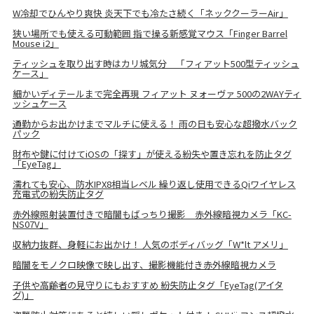
W冷却でひんやり爽快 炎天下でも冷たさ続く「ネッククーラーAir」
狭い場所でも使える可動範囲 指で操る新感覚マウス「Finger Barrel
Mouse i2」
ティッシュを取り出す時はカリ城気分 「フィアット500型ティッシュ
ケース」
細かいディテールまで完全再現 フィアット ヌォーヴァ 500の2WAYティ
ッシュケース
通勤からお出かけまでマルチに使える！ 雨の日も安心な超撥水バック
パック
財布や鍵に付けてiOSの「探す」が使える紛失や置き忘れを防止タグ
「EyeTag」
濡れても安心、防水IPX8相当レベル 繰り返し使用できるQiワイヤレス
充電式の紛失防止タグ
赤外線照射装置付きで暗闇もばっちり撮影 赤外線暗視カメラ「KC-
NS07V」
収納力抜群、身軽にお出かけ！ 人気のボディバッグ「W*lt アメリ」
暗闇をモノクロ映像で映し出す、撮影機能付き赤外線暗視カメラ
子供や高齢者の見守りにもおすすめ 紛失防止タグ「EyeTag(アイタ
グ)」