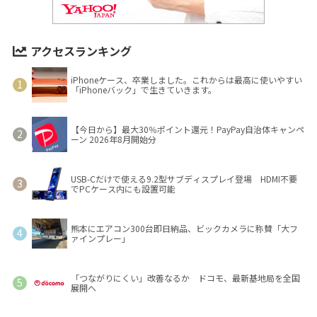
アクセスランキング
iPhoneケース、卒業しました。これからは最高に使いやすい
「iPhoneバック」で生きていきます。
【今日から】最大30％ポイント還元！PayPay自治体キャンペ
ーン 2026年8月開始分
USB-Cだけで使える9.2型サブディスプレイ登場 HDMI不要
でPCケース内にも設置可能
熊本にエアコン300台即日納品、ビックカメラに称賛「大フ
ァインプレー」
「つながりにくい」改善なるか ドコモ、最新基地局を全国
展開へ