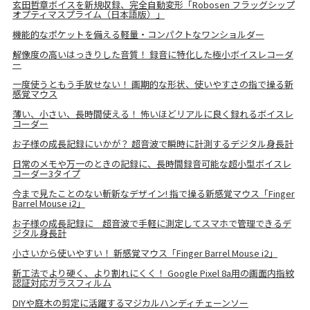
玄田哲章ボイスを新規収録、完全自動変形「Robosen フラッグシップ
オプティマスプライム（日本語版）」
機能的なポケットを備える軽量・コンパクトなワンショルダー
解像度の高いはっきりした音質！ 録音に特化した極小ボイスレコーダ
ー
一度使うともう手放せない！ 画期的な形状、使いやすさの指で操る新
感覚マウス
薄い、小さい、長時間使える！ 怖いほどリアルに良く録れるボイスレ
コーダー
お子様の成長記録にいかが？ 超音波で瞬時に計測するデジタル身長計
日常のメモや万一のときの記録に、長時間録音可能な超小型ボイスレ
コーダー3タイプ
今まで見たことのない斬新なデザイン! 指で操る新感覚マウス「Finger
Barrel Mouse i2」
お子様の成長記録に 超音波で手軽に測定してスマホで管理できるデ
ジタル身長計
小さいから使いやすい！ 新感覚マウス「Finger Barrel Mouse i2」
新工法でより硬く、より割れにくく！ Google Pixel 8a用の画面内指紋
認証対応ガラスフィルム
DIYや庭木の剪定に活躍するマジカルハンディチェーンソー