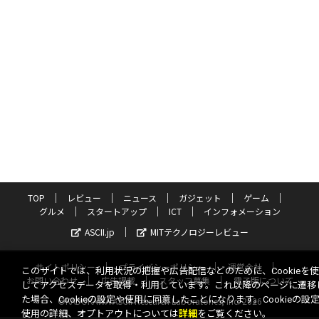
TOP
レビュー
ニュース
ガジェット
ゲーム
グルメ
スタートアップ
ICT
インフォメーション
ASCII.jp
MITテクノロジーレビュー
サイトポリシー
プライバシーポリシー
運営会社
このサイトでは、利用状況の把握や広告配信などのために、Cookieを
お問い合わせ
広告掲載
スタッフ募集
電子版について
してアクセスデータを取得・利用しています。これ以降のページに遷移
た場合、Cookieの設定や使用に同意したことになります。Cookieの設
©KADOKAWA ASCII Research Laboratories, Inc. 2026
使用の詳細、オプトアウトについては
詳細
をご覧ください。