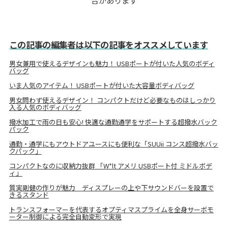
合があります
この記事の編集者は以下の記事をオススメしています
男女兼用で使えるデザインも魅力！ USBポートが付いた人気のボディ
バッグ
いま人気のアイテム！ USBポートが付いた大容量ボディバッグ
男女問わず使えるデザイン！ コンパクトだけど必要なものはしっかり
入る人気のボディバッグ
撥水加工で雨の日も安心! 快適な通勤通学をサポートする超撥水バック
パック
通勤・通学にもアウトドアユースにも便利な「SUUii コンス超撥水バッ
クパック」
コンパクトなのに収納力抜群 「W*lt アメリ USBポート付 ミドルボデ
ィ」
質実剛健の作りが魅力 ディスプレーの上や下サウンドバーを設置で
きるスタンド
トランスフォーマーを代表するオプティマスプライムを全身サーボモ
ーター制御による完全自動変形で実現