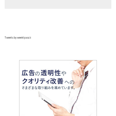
Tweets by weeklyascii