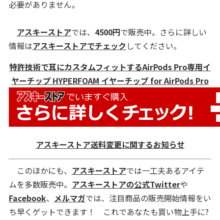
必要がありません。
アスキーストア
では、
4500
円
で販売中。さらに詳しい
情報は
アスキーストアでチェック
してください。
特許技術で耳にカスタムフィットするAirPods Pro専用イ
ヤーチップ HYPERFOAM イヤーチップ for AirPods Pro
アスキーストア送料変更に関するお知らせ
このほかにも、
アスキーストア
では一工夫あるアイテ
ムを多数販売中。
アスキーストアの公式Twitter
や
Facebook
、
メルマガ
では、注目商品の販売開始情報をい
ち早くゲットできます！ これであなたも買い物上手に?