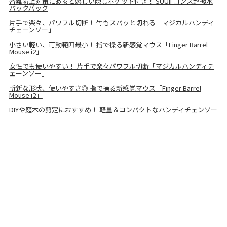
盗難防止対策にあると嬉しい隠しポケット付き！ SUUii コンス超撥水
バックパック
片手で楽々、パワフル切断！ 竹もスパッと切れる「マジカルハンディ
チェーンソー」
小さい軽い、可動範囲最小！ 指で操る新感覚マウス「Finger Barrel
Mouse i2」
女性でも使いやすい！ 片手で楽々パワフル切断「マジカルハンディチ
ェーンソー」
斬新な形状、使いやすさ◎ 指で操る新感覚マウス「Finger Barrel
Mouse i2」
DIYや庭木の剪定におすすめ！ 軽量＆コンパクトなハンディチェンソー