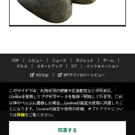
TOP
レビュー
ニュース
ガジェット
ゲーム
グルメ
スタートアップ
ICT
インフォメーション
ASCII.jp
MITテクノロジーレビュー
サイトポリシー
プライバシーポリシー
運営会社
このサイトでは、利用状況の把握や広告配信などのために、
お問い合わせ
広告掲載
スタッフ募集
電子版について
Cookieを使用してアクセスデータを取得・利用しています。これ
以降のページに遷移した場合、Cookieの設定や使用に同意したこ
©KADOKAWA ASCII Research Laboratories, Inc. 2026
とになります。Cookieの設定や使用の詳細、オプトアウトについ
ては
詳細
をご覧ください。
同意する