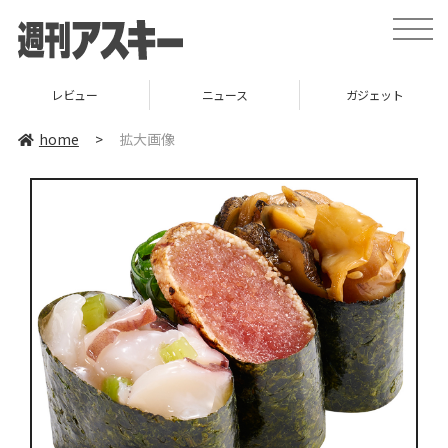
toggle
naviga
レビュー
ニュース
ガジェット
home
>
拡大画像