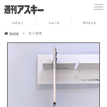
toggle
naviga
レビュー
ニュース
ガジェット
home
>
拡大画像