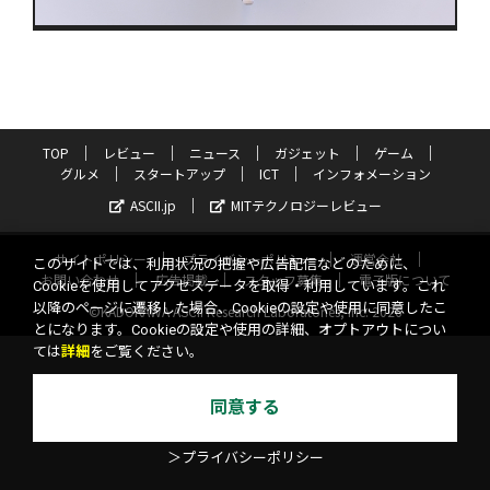
TOP
レビュー
ニュース
ガジェット
ゲーム
グルメ
スタートアップ
ICT
インフォメーション
ASCII.jp
MITテクノロジーレビュー
サイトポリシー
プライバシーポリシー
運営会社
このサイトでは、利用状況の把握や広告配信などのために、
お問い合わせ
広告掲載
スタッフ募集
電子版について
Cookieを使用してアクセスデータを取得・利用しています。これ
以降のページに遷移した場合、Cookieの設定や使用に同意したこ
©KADOKAWA ASCII Research Laboratories, Inc. 2026
とになります。Cookieの設定や使用の詳細、オプトアウトについ
ては
詳細
をご覧ください。
同意する
＞プライバシーポリシー