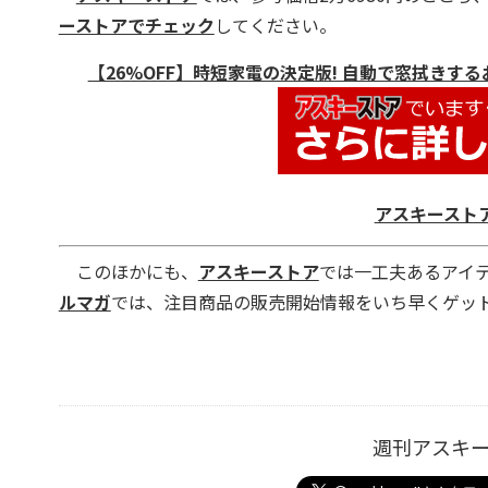
ーストアでチェック
してください。
【26%OFF】時短家電の決定版! 自動で窓拭きするお掃
アスキースト
このほかにも、
アスキーストア
では一工夫あるアイ
ルマガ
では、注目商品の販売開始情報をいち早くゲッ
週刊アスキ