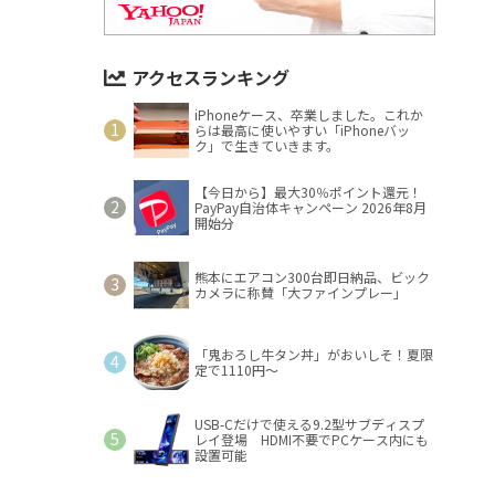
アクセスランキング
iPhoneケース、卒業しました。これか
らは最高に使いやすい「iPhoneバッ
ク」で生きていきます。
【今日から】最大30％ポイント還元！
PayPay自治体キャンペーン 2026年8月
開始分
熊本にエアコン300台即日納品、ビック
カメラに称賛「大ファインプレー」
「鬼おろし牛タン丼」がおいしそ！夏限
定で1110円～
USB-Cだけで使える9.2型サブディスプ
レイ登場 HDMI不要でPCケース内にも
設置可能