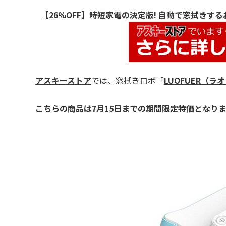
【26%OFF】時短家電の決定版! 自動で窓拭きするお掃
アスキーストア
では、窓拭きロボ「
LUOFUER（ラ
こちらの商品は7月15日までの期間限定特価となり