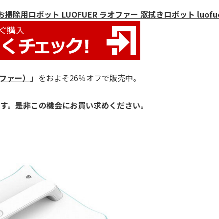
除用ロボット LUOFUER ラオファー 窓拭きロボット luofu
オファー）
」をおよそ26％オフで販売中。
ます。是非この機会にお買い求めください。