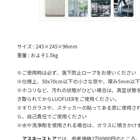
サイズ : 245×245×96mm
重量 : およそ1.5kg
※ご使用時は必ず、落下防止ロープをお使いください
※仕様上、50x70cm以下の小さな窓や、厚み5mm
※ホコリなど、汚れの状態がひどい場合は、真空状態
き取られてからLUOFUERをご使用ください。
※すりガラスや、ステッカーの貼ってある窓に使用さ
ら、自己責任でご使用ください
※水や洗浄剤を使用される場合は、ガラスに噴きかけ
アスキーストア
では、参考価格2万6980円のところ