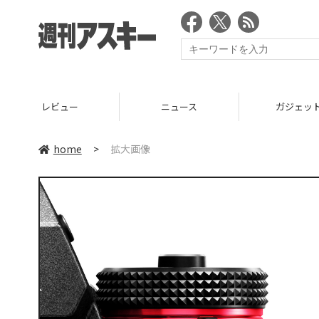
レビュー
ニュース
ガジェッ
home
>
拡大画像