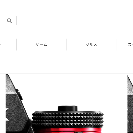
ト
ゲーム
グルメ
ス