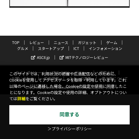
TOP
レビュー
ニュース
ガジェット
ゲーム
グルメ
スタートアップ
ICT
インフォメーション
ASCII.jp
MITテクノロジーレビュー
サイトポリシー
プライバシーポリシー
運営会社
このサイトでは、利用状況の把握や広告配信などのために、
お問い合わせ
広告掲載
スタッフ募集
電子版について
Cookieを使用してアクセスデータを取得・利用しています。これ
以降のページに遷移した場合、Cookieの設定や使用に同意したこ
©KADOKAWA ASCII Research Laboratories, Inc. 2026
とになります。Cookieの設定や使用の詳細、オプトアウトについ
ては
詳細
をご覧ください。
同意する
＞プライバシーポリシー