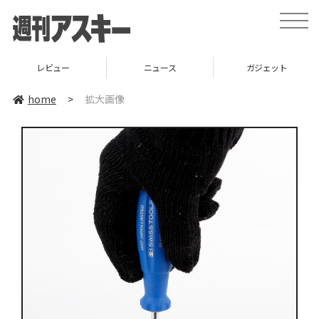
toggle
naviga
レビュー
ニュース
ガジェット
home
>
拡大画像