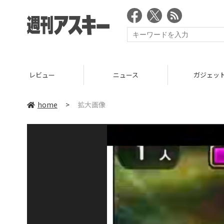
レビュー
ニュース
ガジェッ
home
>
拡大画像