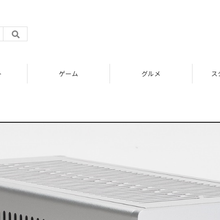
ト
ゲーム
グルメ
ス