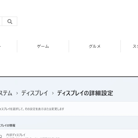
ト
ゲーム
グルメ
ス