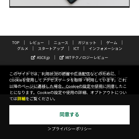
TOP
レビュー
ニュース
ガジェット
ゲーム
グルメ
スタートアップ
ICT
インフォメーション
ASCII.jp
MITテクノロジーレビュー
サイトポリシー
プライバシーポリシー
運営会社
このサイトでは、利用状況の把握や広告配信などのために、
お問い合わせ
広告掲載
スタッフ募集
電子版について
Cookieを使用してアクセスデータを取得・利用しています。これ
以降のページに遷移した場合、Cookieの設定や使用に同意したこ
©KADOKAWA ASCII Research Laboratories, Inc. 2026
とになります。Cookieの設定や使用の詳細、オプトアウトについ
ては
詳細
をご覧ください。
同意する
＞プライバシーポリシー