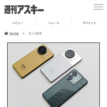
toggle
naviga
レビュー
ニュース
ガジェット
home
>
拡大画像