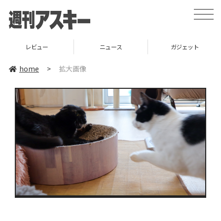
toggle
naviga
レビュー
ニュース
ガジェット
home
>
拡大画像