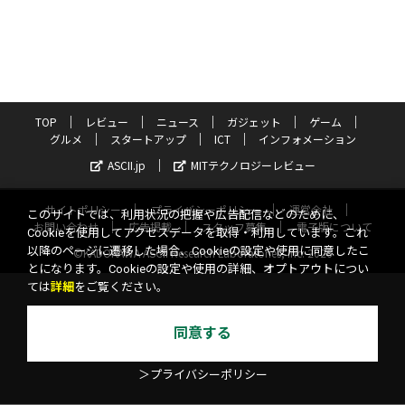
TOP
レビュー
ニュース
ガジェット
ゲーム
グルメ
スタートアップ
ICT
インフォメーション
ASCII.jp
MITテクノロジーレビュー
サイトポリシー
プライバシーポリシー
運営会社
このサイトでは、利用状況の把握や広告配信などのために、
お問い合わせ
広告掲載
スタッフ募集
電子版について
Cookieを使用してアクセスデータを取得・利用しています。これ
以降のページに遷移した場合、Cookieの設定や使用に同意したこ
©KADOKAWA ASCII Research Laboratories, Inc. 2026
とになります。Cookieの設定や使用の詳細、オプトアウトについ
ては
詳細
をご覧ください。
同意する
＞プライバシーポリシー