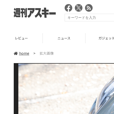
レビュー
ニュース
ガジェッ
home
>
拡大画像