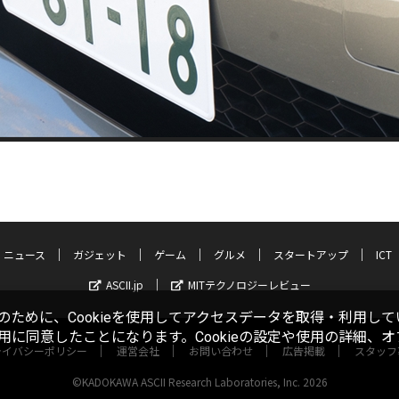
ニュース
ガジェット
ゲーム
グルメ
スタートアップ
ICT
ASCII.jp
MITテクノロジーレビュー
ために、Cookieを使用してアクセスデータを取得・利用して
使用に同意したことになります。Cookieの設定や使用の詳細、
ライバシーポリシー
運営会社
お問い合わせ
広告掲載
スタッフ
©KADOKAWA ASCII Research Laboratories, Inc. 2026