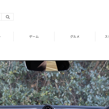
ト
ゲーム
グルメ
ス