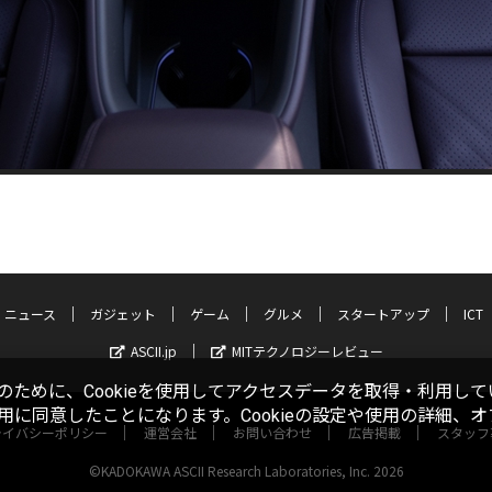
ニュース
ガジェット
ゲーム
グルメ
スタートアップ
ICT
ASCII.jp
MITテクノロジーレビュー
ために、Cookieを使用してアクセスデータを取得・利用して
使用に同意したことになります。Cookieの設定や使用の詳細、
ライバシーポリシー
運営会社
お問い合わせ
広告掲載
スタッフ
©KADOKAWA ASCII Research Laboratories, Inc. 2026