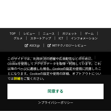
TOP
レビュー
ニュース
ガジェット
ゲーム
グルメ
スタートアップ
ICT
インフォメーション
ASCII.jp
MITテクノロジーレビュー
サイトポリシー
プライバシーポリシー
運営会社
このサイトでは、利用状況の把握や広告配信などのために、
お問い合わせ
広告掲載
スタッフ募集
電子版について
Cookieを使用してアクセスデータを取得・利用しています。これ
以降のページに遷移した場合、Cookieの設定や使用に同意したこ
©KADOKAWA ASCII Research Laboratories, Inc. 2026
とになります。Cookieの設定や使用の詳細、オプトアウトについ
ては
詳細
をご覧ください。
同意する
＞プライバシーポリシー