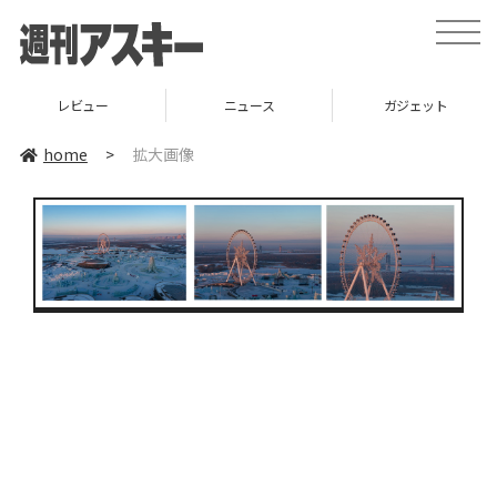
toggle
naviga
レビュー
ニュース
ガジェット
home
>
拡大画像