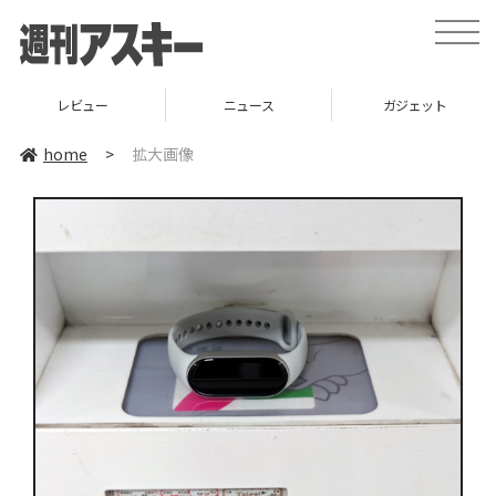
toggle
naviga
レビュー
ニュース
ガジェット
home
>
拡大画像