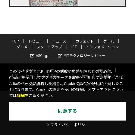
TOP
レビュー
ニュース
ガジェット
ゲーム
グルメ
スタートアップ
ICT
インフォメーション
ASCII.jp
MITテクノロジーレビュー
サイトポリシー
プライバシーポリシー
運営会社
このサイトでは、利用状況の把握や広告配信などのために、
お問い合わせ
広告掲載
スタッフ募集
電子版について
Cookieを使用してアクセスデータを取得・利用しています。これ
以降のページに遷移した場合、Cookieの設定や使用に同意したこ
©KADOKAWA ASCII Research Laboratories, Inc. 2026
とになります。Cookieの設定や使用の詳細、オプトアウトについ
ては
詳細
をご覧ください。
同意する
＞プライバシーポリシー