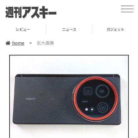
toggle
naviga
レビュー
ニュース
ガジェット
home
>
拡大画像