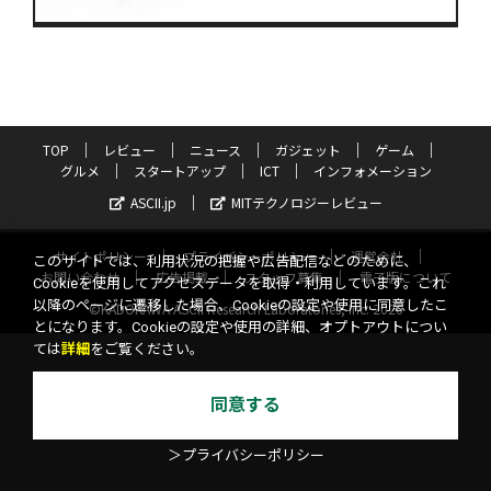
TOP
レビュー
ニュース
ガジェット
ゲーム
グルメ
スタートアップ
ICT
インフォメーション
ASCII.jp
MITテクノロジーレビュー
サイトポリシー
プライバシーポリシー
運営会社
このサイトでは、利用状況の把握や広告配信などのために、
お問い合わせ
広告掲載
スタッフ募集
電子版について
Cookieを使用してアクセスデータを取得・利用しています。これ
以降のページに遷移した場合、Cookieの設定や使用に同意したこ
©KADOKAWA ASCII Research Laboratories, Inc. 2026
とになります。Cookieの設定や使用の詳細、オプトアウトについ
ては
詳細
をご覧ください。
同意する
＞プライバシーポリシー