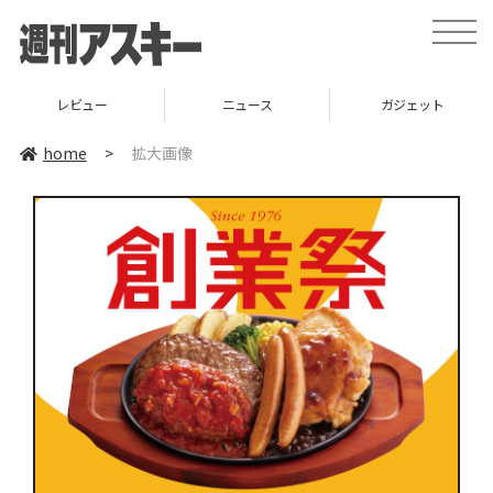
toggle
naviga
レビュー
ニュース
ガジェット
home
>
拡大画像