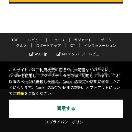
TOP
レビュー
ニュース
ガジェット
ゲーム
グルメ
スタートアップ
ICT
インフォメーション
ASCII.jp
MITテクノロジーレビュー
サイトポリシー
プライバシーポリシー
運営会社
このサイトでは、利用状況の把握や広告配信などのために、
お問い合わせ
広告掲載
スタッフ募集
電子版について
Cookieを使用してアクセスデータを取得・利用しています。これ
以降のページに遷移した場合、Cookieの設定や使用に同意したこ
©KADOKAWA ASCII Research Laboratories, Inc. 2026
とになります。Cookieの設定や使用の詳細、オプトアウトについ
ては
詳細
をご覧ください。
同意する
＞プライバシーポリシー