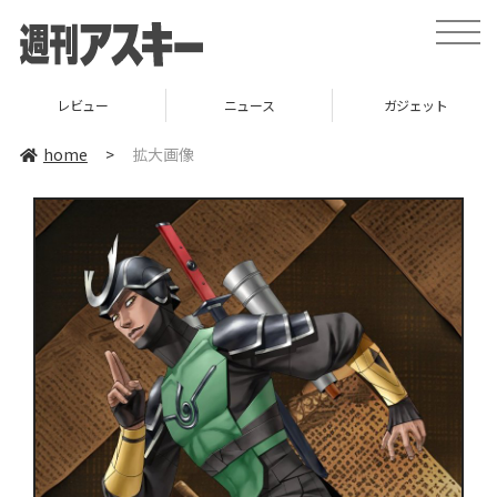
toggle
naviga
レビュー
ニュース
ガジェット
home
>
拡大画像