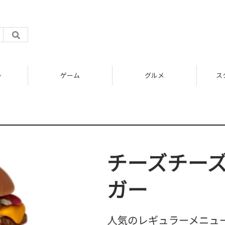
ト
ゲーム
グルメ
ス