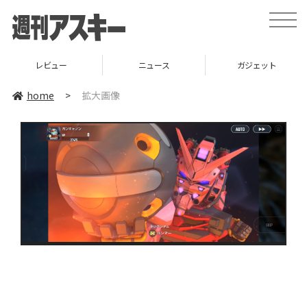
toggle
naviga
レビュー
ニュース
ガジェット
home
>
拡大画像