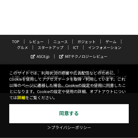
TOP
レビュー
ニュース
ガジェット
ゲーム
グルメ
スタートアップ
ICT
インフォメーション
ASCII.jp
MITテクノロジーレビュー
サイトポリシー
プライバシーポリシー
運営会社
このサイトでは、利用状況の把握や広告配信などのために、
お問い合わせ
広告掲載
スタッフ募集
電子版について
Cookieを使用してアクセスデータを取得・利用しています。これ
以降のページに遷移した場合、Cookieの設定や使用に同意したこ
©KADOKAWA ASCII Research Laboratories, Inc. 2026
とになります。Cookieの設定や使用の詳細、オプトアウトについ
ては
詳細
をご覧ください。
同意する
＞プライバシーポリシー