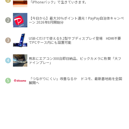
「iPhoneバック」で生きていきます。
【今日から】最大30％ポイント還元！PayPay自治体キャンペ
ーン 2026年8月開始分
USB-Cだけで使える9.2型サブディスプレイ登場 HDMI不要
でPCケース内にも設置可能
熊本にエアコン300台即日納品、ビックカメラに称賛「大フ
ァインプレー」
「つながりにくい」改善なるか ドコモ、最新基地局を全国
展開へ