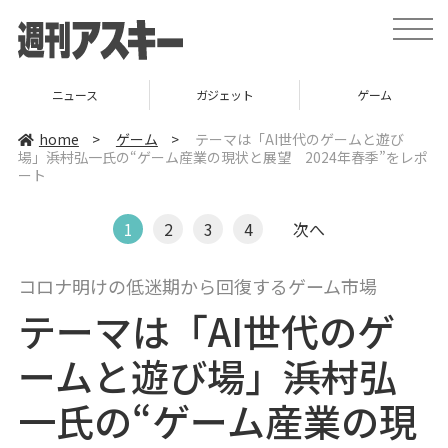
t
o
g
g
l
ニュース
ガジェット
ゲーム
e
n
a
home
>
ゲーム
>
テーマは「AI世代のゲームと遊び
v
場」――浜村弘一氏の“ゲーム産業の現状と展望 2024年春季”をレポ
i
ート
g
a
t
i
1
2
3
4
次へ
o
n
コロナ明けの低迷期から回復するゲーム市場
テーマは「AI世代のゲ
ームと遊び場」――浜村弘
一氏の“ゲーム産業の現