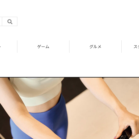
ト
ゲーム
グルメ
ス