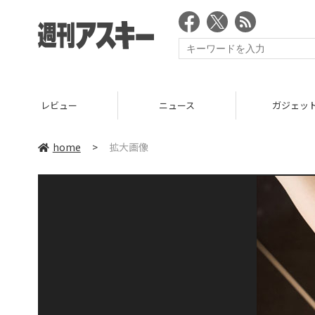
レビュー
ニュース
ガジェッ
home
>
拡大画像