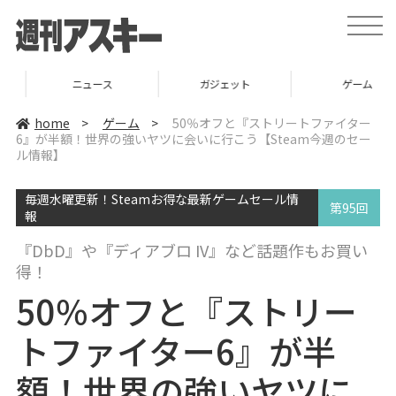
t
o
g
g
l
ニュース
ガジェット
ゲーム
e
n
a
home
>
ゲーム
>
50％オフと『ストリートファイター
v
6』が半額！世界の強いヤツに会いに行こう【Steam今週のセー
i
ル情報】
g
a
t
i
毎週水曜更新！Steamお得な最新ゲームセール情
第95回
o
報
n
『DbD』や『ディアブロ IV』など話題作もお買い
得！
50％オフと『ストリー
トファイター6』が半
額！世界の強いヤツに