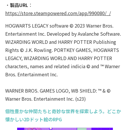
・
製品URL
：
https://store.steampowered.com/app/990080/_/
HOGWARTS LEGACY software © 2023 Warner Bros.
Entertainment Inc. Developed by Avalanche Software.
WIZARDING WORLD and HARRY POTTER Publishing
Rights © J.K. Rowling. PORTKEY GAMES, HOGWARTS
LEGACY, WIZARDING WORLD AND HARRY POTTER
characters, names and related indicia © and ™ Warner
Bros. Entertainment Inc.
WARNER BROS. GAMES LOGO, WB SHIELD: ™ & ©
Warner Bros. Entertainment Inc. (s23)
個性豊かな仲間たちと奇妙な世界を探索しよう。どこか
懐かしい2Dドット絵のRPG