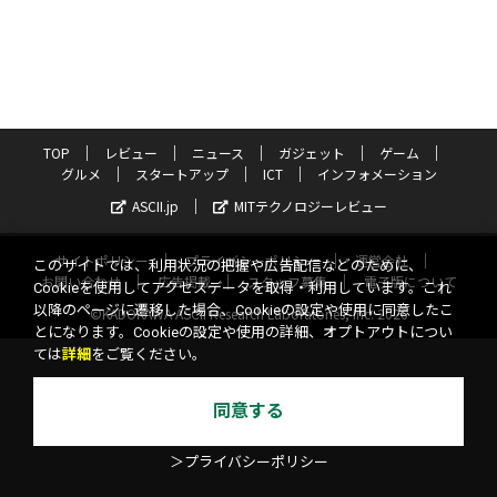
TOP
レビュー
ニュース
ガジェット
ゲーム
グルメ
スタートアップ
ICT
インフォメーション
ASCII.jp
MITテクノロジーレビュー
サイトポリシー
プライバシーポリシー
運営会社
このサイトでは、利用状況の把握や広告配信などのために、
お問い合わせ
広告掲載
スタッフ募集
電子版について
Cookieを使用してアクセスデータを取得・利用しています。これ
以降のページに遷移した場合、Cookieの設定や使用に同意したこ
©KADOKAWA ASCII Research Laboratories, Inc. 2026
とになります。Cookieの設定や使用の詳細、オプトアウトについ
ては
詳細
をご覧ください。
同意する
＞プライバシーポリシー