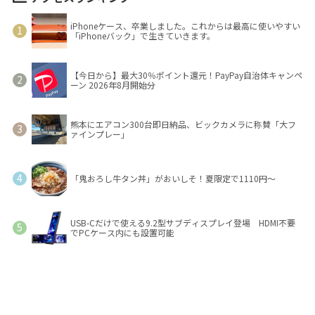
iPhoneケース、卒業しました。これからは最高に使いやすい
「iPhoneバック」で生きていきます。
【今日から】最大30％ポイント還元！PayPay自治体キャンペ
ーン 2026年8月開始分
熊本にエアコン300台即日納品、ビックカメラに称賛「大フ
ァインプレー」
「鬼おろし牛タン丼」がおいしそ！夏限定で1110円～
USB-Cだけで使える9.2型サブディスプレイ登場 HDMI不要
でPCケース内にも設置可能