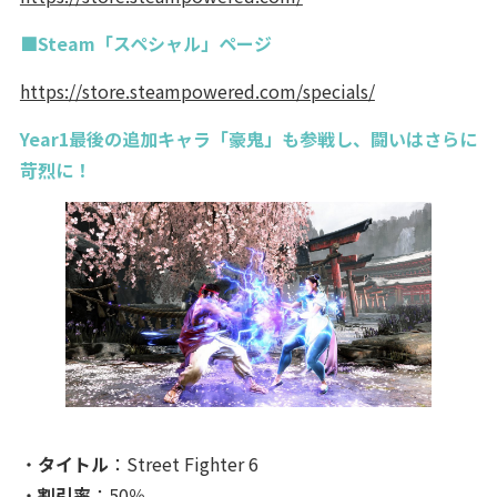
■Steam「スペシャル」ページ
https://store.steampowered.com/specials/
Year1最後の追加キャラ「豪鬼」も参戦し、闘いはさらに
苛烈に！
・
タイトル
：Street Fighter 6
・
割引率
：50％