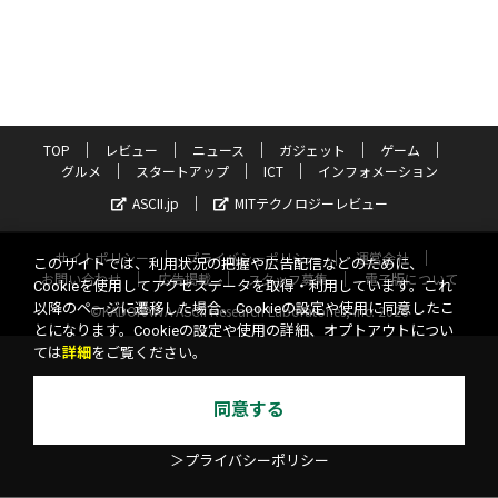
TOP
レビュー
ニュース
ガジェット
ゲーム
グルメ
スタートアップ
ICT
インフォメーション
ASCII.jp
MITテクノロジーレビュー
サイトポリシー
プライバシーポリシー
運営会社
このサイトでは、利用状況の把握や広告配信などのために、
お問い合わせ
広告掲載
スタッフ募集
電子版について
Cookieを使用してアクセスデータを取得・利用しています。これ
以降のページに遷移した場合、Cookieの設定や使用に同意したこ
©KADOKAWA ASCII Research Laboratories, Inc. 2026
とになります。Cookieの設定や使用の詳細、オプトアウトについ
ては
詳細
をご覧ください。
同意する
＞プライバシーポリシー