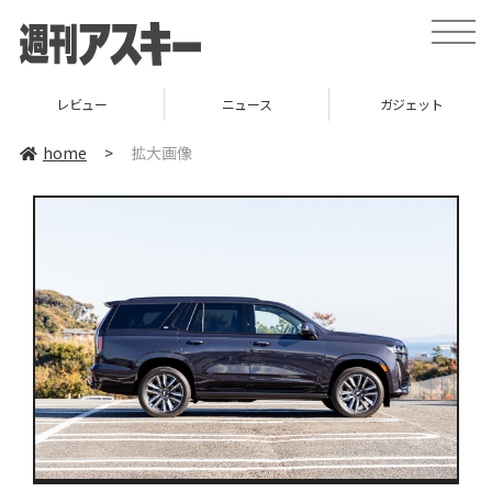
toggle
naviga
レビュー
ニュース
ガジェット
home
>
拡大画像