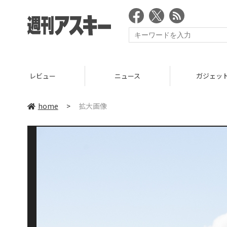
レビュー
ニュース
ガジェッ
home
>
拡大画像