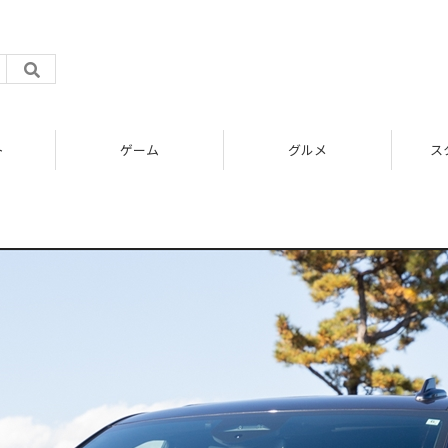
ト
ゲーム
グルメ
ス