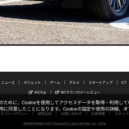
ニュース
ガジェット
ゲーム
グルメ
スタートアップ
ICT
ASCII.jp
MITテクノロジーレビュー
ために、Cookieを使用してアクセスデータを取得・利用して
使用に同意したことになります。Cookieの設定や使用の詳細、
ライバシーポリシー
運営会社
お問い合わせ
広告掲載
スタッフ
©KADOKAWA ASCII Research Laboratories, Inc. 2026