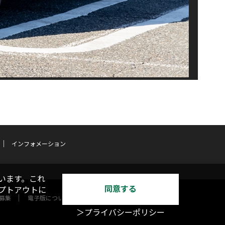
インフォメーション
います。これ
同意する
オプトアウトに
募集
電子版について
＞プライバシーポリシー