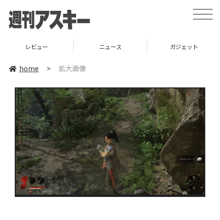
toggle
naviga
レビュー
ニュース
ガジェット
home
>
拡大画像