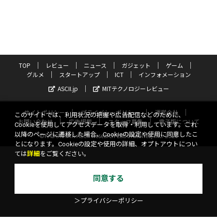
TOP
レビュー
ニュース
ガジェット
ゲーム
グルメ
スタートアップ
ICT
インフォメーション
ASCII.jp
MITテクノロジーレビュー
サイトポリシー
プライバシーポリシー
運営会社
このサイトでは、利用状況の把握や広告配信などのために、
お問い合わせ
広告掲載
スタッフ募集
電子版について
Cookieを使用してアクセスデータを取得・利用しています。これ
以降のページに遷移した場合、Cookieの設定や使用に同意したこ
©KADOKAWA ASCII Research Laboratories, Inc. 2026
とになります。Cookieの設定や使用の詳細、オプトアウトについ
ては
詳細
をご覧ください。
同意する
＞プライバシーポリシー