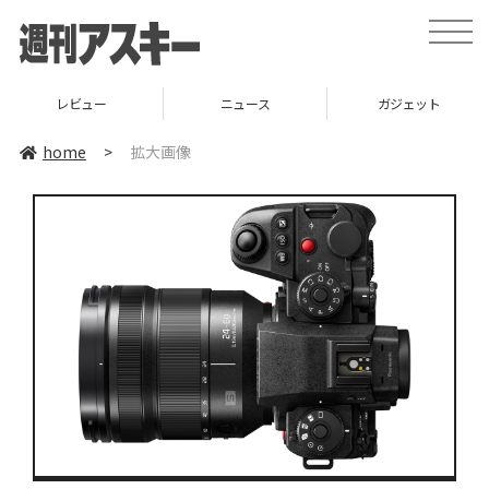
toggle
naviga
レビュー
ニュース
ガジェット
home
>
拡大画像