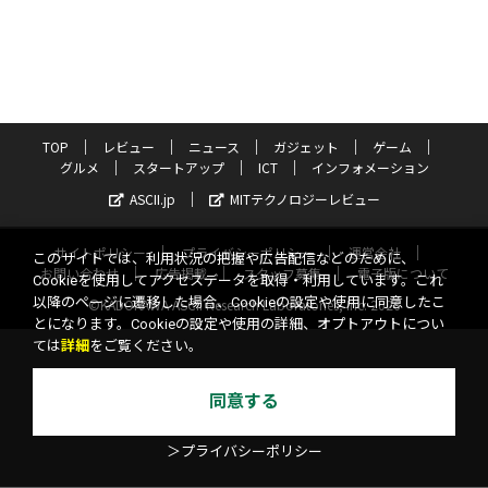
TOP
レビュー
ニュース
ガジェット
ゲーム
グルメ
スタートアップ
ICT
インフォメーション
ASCII.jp
MITテクノロジーレビュー
サイトポリシー
プライバシーポリシー
運営会社
このサイトでは、利用状況の把握や広告配信などのために、
お問い合わせ
広告掲載
スタッフ募集
電子版について
Cookieを使用してアクセスデータを取得・利用しています。これ
以降のページに遷移した場合、Cookieの設定や使用に同意したこ
©KADOKAWA ASCII Research Laboratories, Inc. 2026
とになります。Cookieの設定や使用の詳細、オプトアウトについ
ては
詳細
をご覧ください。
同意する
＞プライバシーポリシー