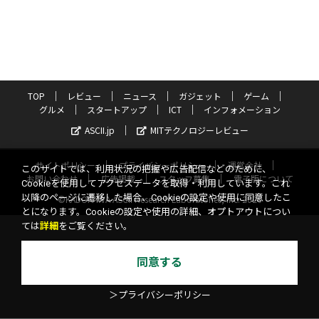
TOP
レビュー
ニュース
ガジェット
ゲーム
グルメ
スタートアップ
ICT
インフォメーション
ASCII.jp
MITテクノロジーレビュー
サイトポリシー
プライバシーポリシー
運営会社
このサイトでは、利用状況の把握や広告配信などのために、
お問い合わせ
広告掲載
スタッフ募集
電子版について
Cookieを使用してアクセスデータを取得・利用しています。これ
以降のページに遷移した場合、Cookieの設定や使用に同意したこ
©KADOKAWA ASCII Research Laboratories, Inc. 2026
とになります。Cookieの設定や使用の詳細、オプトアウトについ
ては
詳細
をご覧ください。
同意する
＞プライバシーポリシー