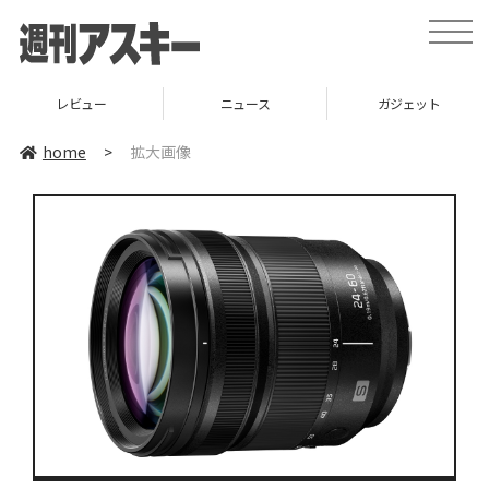
toggle
naviga
レビュー
ニュース
ガジェット
home
>
拡大画像