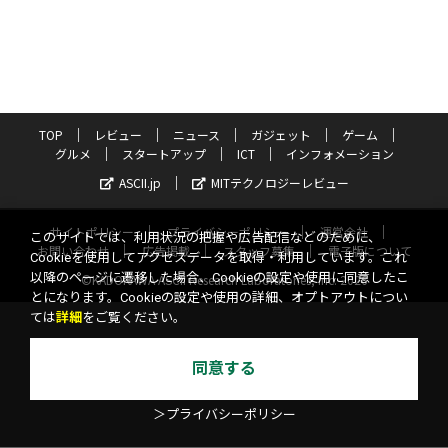
TOP
レビュー
ニュース
ガジェット
ゲーム
グルメ
スタートアップ
ICT
インフォメーション
ASCII.jp
MITテクノロジーレビュー
サイトポリシー
プライバシーポリシー
運営会社
このサイトでは、利用状況の把握や広告配信などのために、
お問い合わせ
広告掲載
スタッフ募集
電子版について
Cookieを使用してアクセスデータを取得・利用しています。これ
以降のページに遷移した場合、Cookieの設定や使用に同意したこ
©KADOKAWA ASCII Research Laboratories, Inc. 2026
とになります。Cookieの設定や使用の詳細、オプトアウトについ
ては
詳細
をご覧ください。
同意する
＞プライバシーポリシー