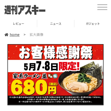
toggle
naviga
レビュー
ニュース
ガジェット
home
>
拡大画像