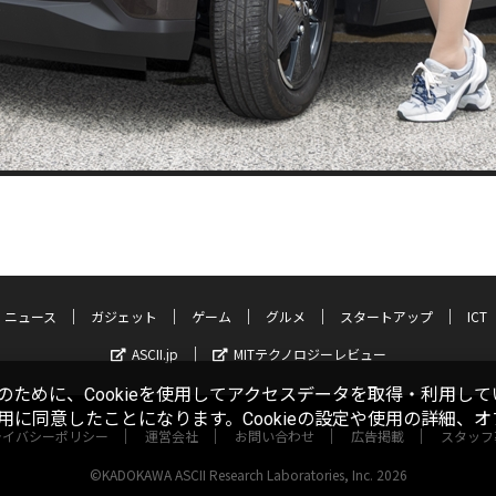
ニュース
ガジェット
ゲーム
グルメ
スタートアップ
ICT
ASCII.jp
MITテクノロジーレビュー
ために、Cookieを使用してアクセスデータを取得・利用して
使用に同意したことになります。Cookieの設定や使用の詳細、
ライバシーポリシー
運営会社
お問い合わせ
広告掲載
スタッフ
©KADOKAWA ASCII Research Laboratories, Inc. 2026