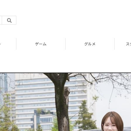
ト
ゲーム
グルメ
ス