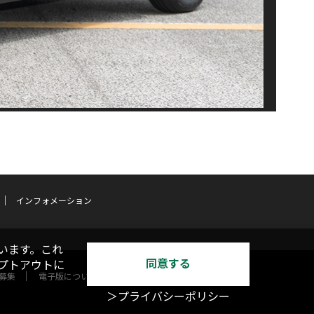
インフォメーション
います。これ
同意する
オプトアウトに
募集
電子版について
＞プライバシーポリシー