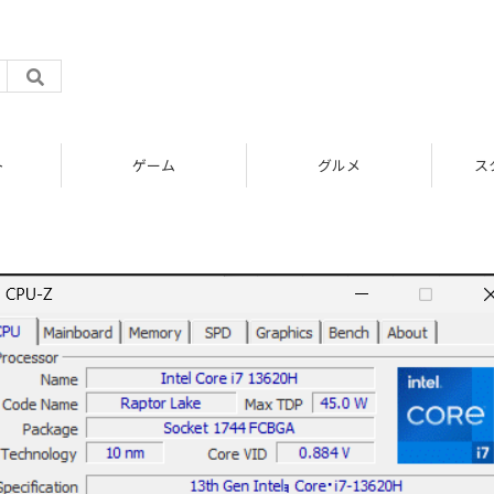
ト
ゲーム
グルメ
ス