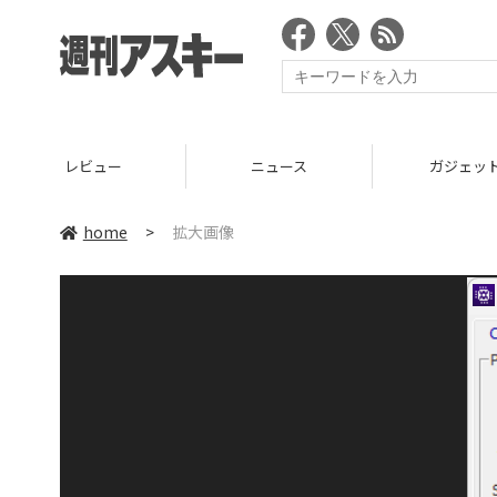
レビュー
ニュース
ガジェッ
home
>
拡大画像