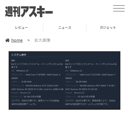
toggle
naviga
レビュー
ニュース
ガジェット
home
>
拡大画像