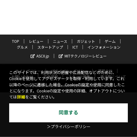
TOP
レビュー
ニュース
ガジェット
ゲーム
グルメ
スタートアップ
ICT
インフォメーション
ASCII.jp
MITテクノロジーレビュー
サイトポリシー
プライバシーポリシー
運営会社
このサイトでは、利用状況の把握や広告配信などのために、
お問い合わせ
広告掲載
スタッフ募集
電子版について
Cookieを使用してアクセスデータを取得・利用しています。これ
以降のページに遷移した場合、Cookieの設定や使用に同意したこ
©KADOKAWA ASCII Research Laboratories, Inc. 2026
とになります。Cookieの設定や使用の詳細、オプトアウトについ
ては
詳細
をご覧ください。
同意する
＞プライバシーポリシー