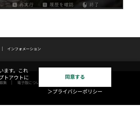
インフォメーション
います。これ
同意する
オプトアウトに
募集
電子版について
＞プライバシーポリシー