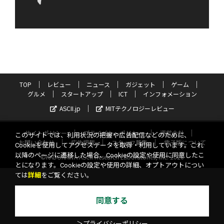
TOP
レビュー
ニュース
ガジェット
ゲーム
グルメ
スタートアップ
ICT
インフォメーション
ASCII.jp
MITテクノロジーレビュー
サイトポリシー
プライバシーポリシー
運営会社
このサイトでは、利用状況の把握や広告配信などのために、
お問い合わせ
広告掲載
スタッフ募集
電子版について
Cookieを使用してアクセスデータを取得・利用しています。これ
以降のページに遷移した場合、Cookieの設定や使用に同意したこ
©KADOKAWA ASCII Research Laboratories, Inc. 2026
とになります。Cookieの設定や使用の詳細、オプトアウトについ
ては
詳細
をご覧ください。
同意する
＞プライバシーポリシー