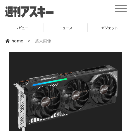
toggle
naviga
レビュー
ニュース
ガジェット
home
>
拡大画像