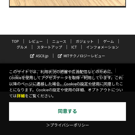
TOP
レビュー
ニュース
ガジェット
ゲーム
グルメ
スタートアップ
ICT
インフォメーション
ASCII.jp
MITテクノロジーレビュー
サイトポリシー
プライバシーポリシー
運営会社
このサイトでは、利用状況の把握や広告配信などのために、
お問い合わせ
広告掲載
スタッフ募集
電子版について
Cookieを使用してアクセスデータを取得・利用しています。これ
以降のページに遷移した場合、Cookieの設定や使用に同意したこ
©KADOKAWA ASCII Research Laboratories, Inc. 2026
とになります。Cookieの設定や使用の詳細、オプトアウトについ
ては
詳細
をご覧ください。
同意する
＞プライバシーポリシー