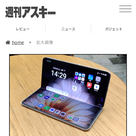
toggle
naviga
レビュー
ニュース
ガジェット
home
>
拡大画像