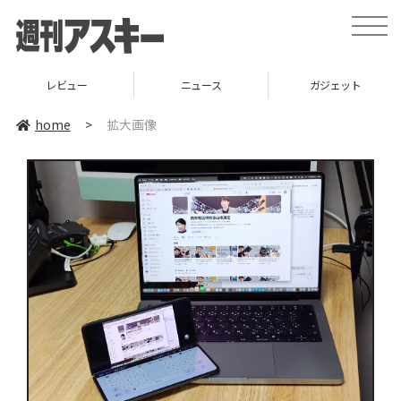
toggle
naviga
レビュー
ニュース
ガジェット
home
>
拡大画像