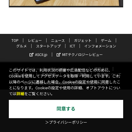
TOP
レビュー
ニュース
ガジェット
ゲーム
グルメ
スタートアップ
ICT
インフォメーション
ASCII.jp
MITテクノロジーレビュー
サイトポリシー
プライバシーポリシー
運営会社
このサイトでは、利用状況の把握や広告配信などのために、
お問い合わせ
広告掲載
スタッフ募集
電子版について
Cookieを使用してアクセスデータを取得・利用しています。これ
以降のページに遷移した場合、Cookieの設定や使用に同意したこ
©KADOKAWA ASCII Research Laboratories, Inc. 2026
とになります。Cookieの設定や使用の詳細、オプトアウトについ
ては
詳細
をご覧ください。
同意する
＞プライバシーポリシー