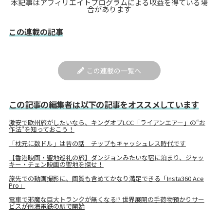
本記事はアフィリエイトプログラムによる収益を得ている場
合があります
この連載の記事
この連載の一覧へ
この記事の編集者は以下の記事をオススメしています
激安で欧州旅がしたいなら、キングオブLCC「ライアンエアー」の“お
作法“を知っておこう！
「枕元に数ドル」は昔の話 チップもキャッシュレス時代です
【香港映画・聖地巡礼の旅】ダンジョンみたいな宿に泊まり、ジャッ
キー・チェン映画の聖地を探せ！
旅先での動画撮影に、画質も含めてかなり満足できる「Insta360 Ace
Pro」
電車で邪魔な巨大トランクが無くなる!? 世界展開の手荷物預かりサー
ビスが南海電鉄の駅で開始