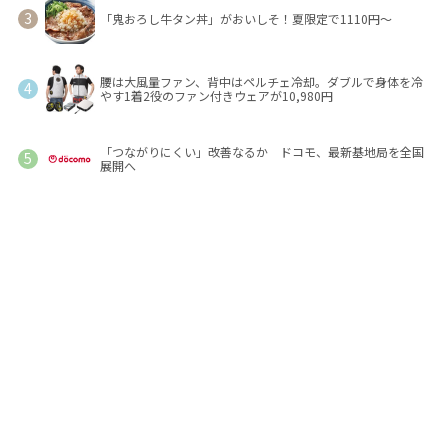
「鬼おろし牛タン丼」がおいしそ！夏限定で1110円～
腰は大風量ファン、背中はペルチェ冷却。ダブルで身体を冷
やす1着2役のファン付きウェアが10,980円
「つながりにくい」改善なるか ドコモ、最新基地局を全国
展開へ