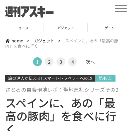
t
o
g
g
l
ニュース
ガジェット
ゲーム
e
n
a
home
>
ガジェット
>
スペインに、あの「最高の豚
v
肉」を食べに行く
i
g
a
t
1
2
3
4
次へ
i
o
n
旅の達人が伝える! スマートトラベラーへの道
第48回
さとるの自腹現地レポ：聖地巡礼シリーズその2
スペインに、あの「最
高の豚肉」を食べに行
く